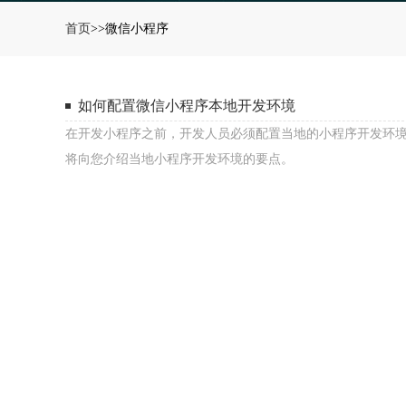
唐山网站定制
首页
>>微信小程序
多站合一，多维度流量
唐山H5开发
如何配置微信小程序本地开发环境
专属定制+无限创意
在开发小程序之前，开发人员必须配置当地的小程序开发环
将向您介绍当地小程序开发环境的要点。