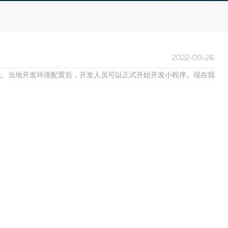
为旅游企业提供数字化运营
实现点餐、外卖、自取的餐
支持
饮行业需求
数据恢复
RFID智能工具箱
采用RFID技术，可对工具进
2022-09-26
行查询、借出、归还、盘点
等操作
境。当地开发环境配置后，开发人员可以正式开始开发小程序。现在我