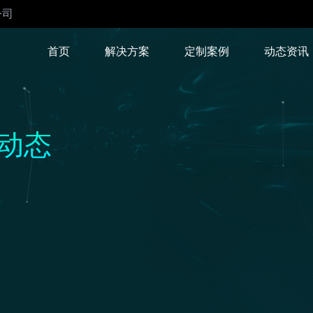
公司
首页
解决方案
定制案例
动态资讯
解决方案
动态
社交电商
家居行业
建立私有化流量池
家居智慧新零售
网上商城
家政行业
满足客户个性化业务需求
为您节省成本，助力发展
教育行业
装修行业
实现业务转型升级
业主、工人、装企、供应商
四大闭环
旅游出行
餐饮行业