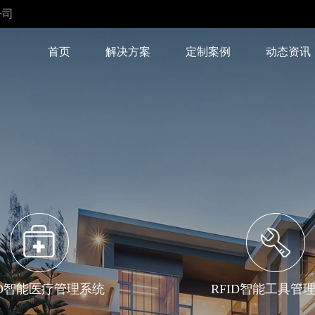
公司
首页
解决方案
定制案例
动态资讯
解决方案
社交电商
家居行业
建立私有化流量池
家居智慧新零售
网上商城
家政行业
满足客户个性化业务需求
为您节省成本，助力发展
教育行业
装修行业
实现业务转型升级
业主、工人、装企、供应商
四大闭环
ID智能医疗管理系统
RFID智能工具管
旅游出行
餐饮行业