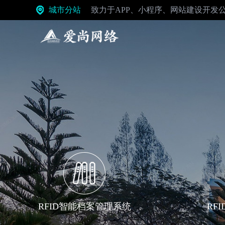
城市分站
致力于APP、小程序、网站建设开发
定制服务
唐山小程序开发
发掘行业小程序创变机会
唐山APP开发
“标准化.便宜.快”的APP定制
唐山系统开发
全面、智能、随需而变
RFID智能档案管理系统
RF
唐山物联网开发