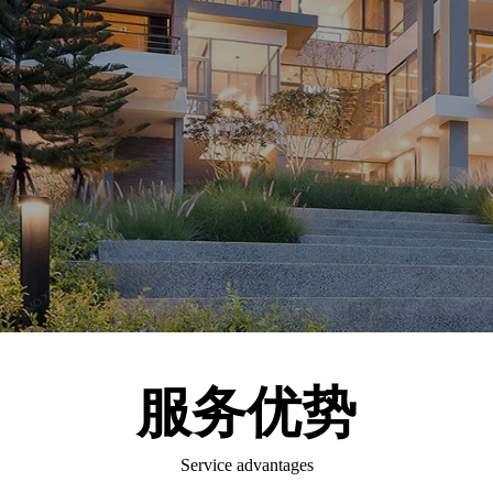
为旅游企业提供数字化运营
实现点餐、外卖、自取的餐
支持
饮行业需求
数据恢复
RFID智能工具箱
采用RFID技术，可对工具进
行查询、借出、归还、盘点
等操作
服务优势
Service advantages