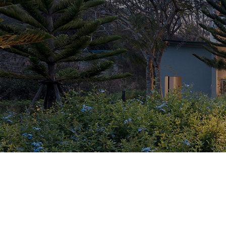
唐山网站定制
多站合一，多维度流量
唐山H5开发
专属定制+无限创意